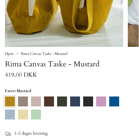
Hjem
Rima Canvas Taske - Mustard
Rima Canvas Taske - Mustard
419,00 DKK
Farve
: Mustard
Mustard
Mocha
Rose
Brown
Forest
Dark
Jet
Purple
Royal
Green
Denim
Black
Skyride
Pastel
Pastel
Yellow
Green
1-2 dages levering