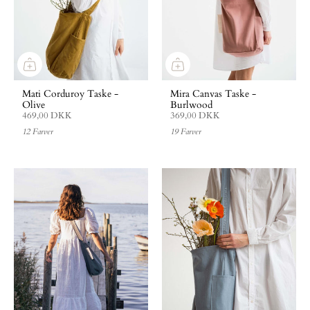
Mati Corduroy Taske -
Mira Canvas Taske -
Olive
Burlwood
469,00 DKK
369,00 DKK
12 Farver
19 Farver