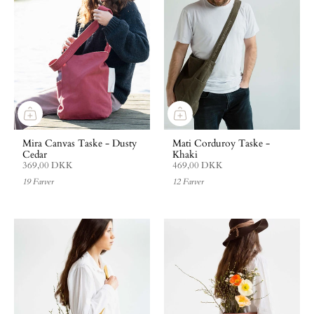
Mira Canvas Taske - Dusty
Mati Corduroy Taske -
Cedar
Khaki
369,00 DKK
469,00 DKK
19 Farver
12 Farver