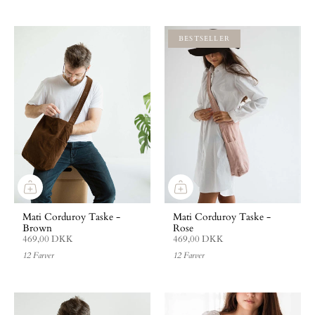
BESTSELLER
Mati Corduroy Taske -
Mati Corduroy Taske -
Brown
Rose
469,00 DKK
469,00 DKK
12 Farver
12 Farver