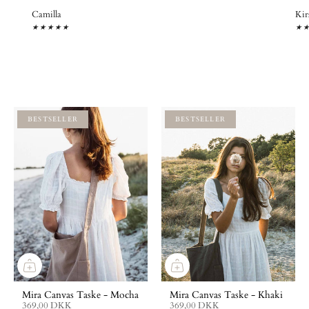
Camilla
Kir
★★★★★
★
BESTSELLER
BESTSELLER
Mira Canvas Taske - Mocha
Mira Canvas Taske - Khaki
369,00 DKK
369,00 DKK