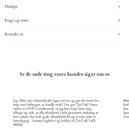
Detaljer
Fragt og retur
Kontakt os
Se de søde ting vores kunder siger om os
Jeg elsker når virksomheder tager ansvar og gør det nemt for
Min
mig som forbruger, at handle etisk! Det gør TinTok! Deres
kraf
tasker er GOTS-certificerede, så jeg kan trygt læne mig
den
tilbage og vide, at alle arbejderne i hele processen omkring at
ige
lave tasken, har haft gode arbejdsforhold og at min taske er
varm
bæredygtig - kæmpe highfive og luftkys til TinTok! LÆS
MERE