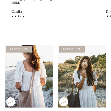
MERE
Camilla
Kir
★★★★★
★
BESTSELLER
BESTSELLER