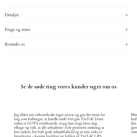
Detaljer
Fragt og retur
Kontakt os
Se de søde ting vores kunder siger om os
Jeg elsker når virksomheder tager ansvar og gør det nemt for
Min
mig som forbruger, at handle etisk! Det gør TinTok! Deres
kraf
tasker er GOTS-certificerede, så jeg kan trygt læne mig
den
tilbage og vide, at alle arbejderne i hele processen omkring at
ige
lave tasken, har haft gode arbejdsforhold og at min taske er
varm
bæredygtig - kæmpe highfive og luftkys til TinTok! LÆS