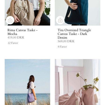
Rima Canvas Taske -
Tira Oversized Triangle
Mocha
Canvas Taske - Dark
Denim
419,00 DKK
569,00 DKK
12 Farver
9 Farver