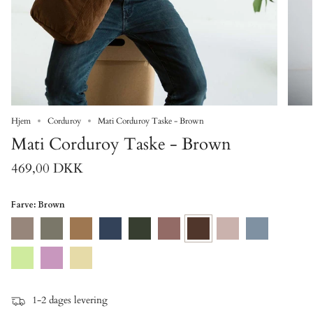
Hjem
Corduroy
Mati Corduroy Taske - Brown
Mati Corduroy Taske - Brown
469,00 DKK
Farve
: Brown
Mocha
Khaki
Olive
Dark
Forest
Burlwood
Brown
Rose
Ashley
Denim
Green
Blue
Sea
Purple
Pastel
Foam
Yellow
1-2 dages levering