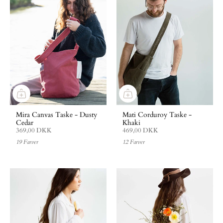
Mira Canvas Taske - Dusty
Mati Corduroy Taske -
Cedar
Khaki
369,00 DKK
469,00 DKK
19 Farver
12 Farver