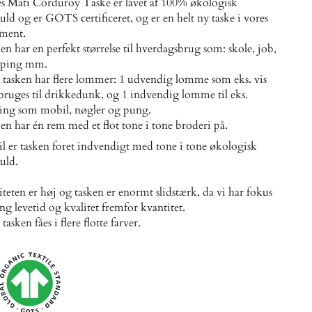
s Mati Corduroy Taske er lavet af 100% økologisk
ld og er GOTS certificeret, og er en helt ny taske i vores
iment.
en har en perfekt størrelse til hverdagsbrug som: skole, job,
pping mm.
 tasken har flere lommer: 1 udvendig lomme som eks. vis
bruges til drikkedunk, og 1 indvendig lomme til eks.
ing som mobil, nøgler og pung.
en har én rem med et flot tone i tone broderi på.
il er tasken foret indvendigt med tone i tone økologisk
uld.
iteten er høj og tasken er enormt slidstærk, da vi har fokus
ang levetid og kvalitet fremfor kvantitet.
tasken fåes i flere flotte farver.