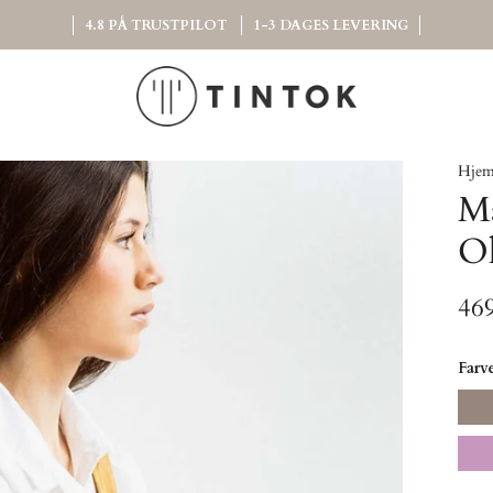
4.8 PÅ TRUSTPILOT
1-3 DAGES LEVERING
Hje
Ma
Ol
46
Farv
Moc
Purp