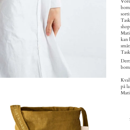
Vore
bomu
sort
Task
sho
Mati
kan 
småt
Task
Dert
bom
Kval
på l
Mati 