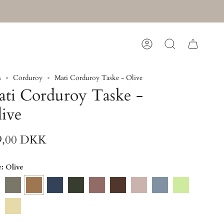
Konto
Søg
m
Corduroy
Mati Corduroy Taske - Olive
ti Corduroy Taske -
ive
9,00 DKK
e
: Olive
ha
Khaki
Olive
Dark
Forest
Burlwood
Brown
Rose
Ashley
Sea
Denim
Green
Blue
Foam
le
Pastel