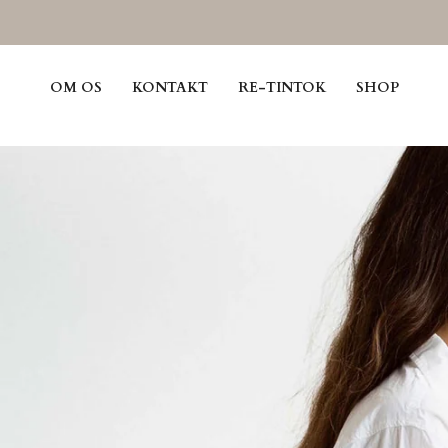
Gå
til
indhold
OM OS
KONTAKT
RE-TINTOK
SHOP