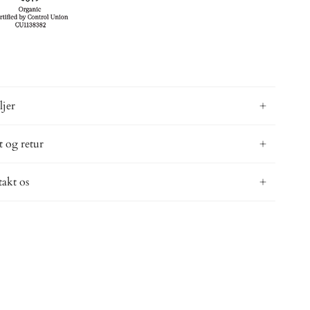
ljer
t og retur
akt os