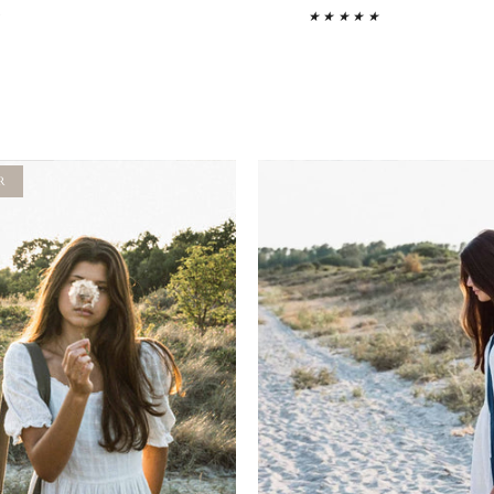
★
★★★★★
R