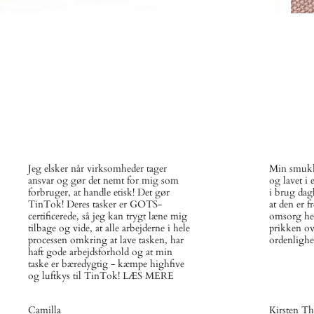
Jeg elsker når virksomheder tager
Min smukk
ansvar og gør det nemt for mig som
og lavet i 
forbruger, at handle etisk! Det gør
i brug da
TinTok! Deres tasker er GOTS-
at den er 
certificerede, så jeg kan trygt læne mig
omsorg hel
tilbage og vide, at alle arbejderne i hele
prikken ove
processen omkring at lave tasken, har
ordenlighe
haft gode arbejdsforhold og at min
taske er bæredygtig - kæmpe highfive
og luftkys til TinTok! LÆS MERE
Camilla
Kirsten T