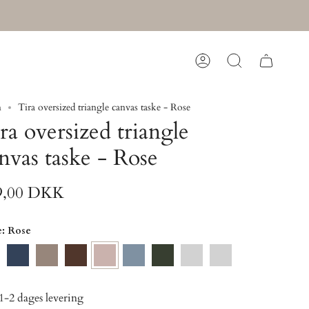
Konto
Søg
m
Tira oversized triangle canvas taske - Rose
ra oversized triangle
nvas taske - Rose
9,00 DKK
e
: Rose
ki
Dark
Mocha
Brown
Rose
Ashley
Forest
Grey
Ashely
Denim
Blue
Green
Blue
1-2 dages levering