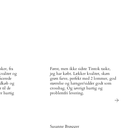
ker, fra
Først, men ikke sidste Tintok taske,
valitet og
jeg har købt. Lækker kvalitet, skøn
icerede
grøn farve, perfekt med 2 lommer, god
ndkøb og
størrelse og hænger/sidder godt som
 til de
crossbag. Og iøvrigt hurtig og
er hurtig
problemfri levering.
Susanne Brøgger