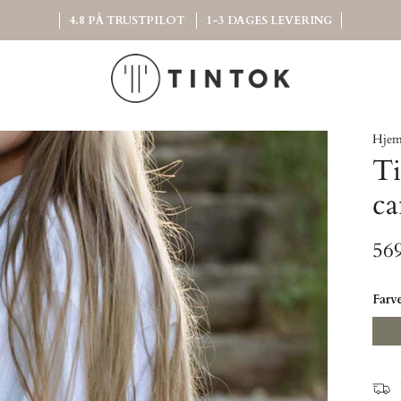
4.8 PÅ TRUSTPILOT
1-3 DAGES LEVERING
Hje
Ti
ca
56
Farv
Kha