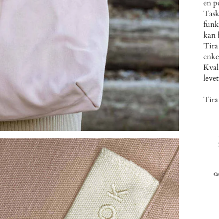
en p
Task
funk
kan 
Tira 
enke
Kval
leve
Tira 