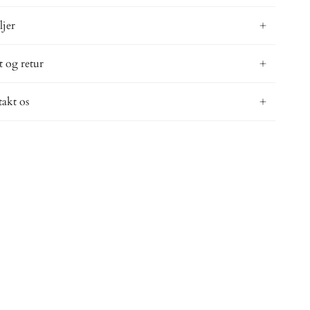
ljer
t og retur
akt os