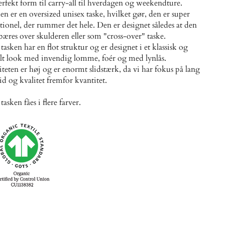
erfekt form til carry-all til hverdagen og weekendture.
en er en oversized unisex taske, hvilket gør, den er super
tionel, der rummer det hele. Den er designet således at den
bæres over skulderen eller som "cross-over" taske.
tasken har en flot struktur og er designet i et klassisk og
lt look med invendig lomme, foér og med lynlås.
iteten er høj og er enormt slidstærk, da vi har fokus på lang
tid og kvalitet fremfor kvantitet.
tasken fåes i flere farver.