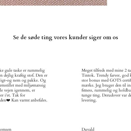
Se de søde ting vores kunder siger om os
e gule taske er rummelig
Meget tilfreds med mine 2 tas
en dejlig kraftig stof. Den er
Tintok. Trendy farver, god k
gligt-og nem og pakke. Og
stor bonus med GOTS certif
fremstillet med miljømæssig
mærke. Jeg bruger den til i
e vejen igennem, er
fitness, rummelig og holdbar
r i’et. Tak for
tunge ting. Derudover var d
den❤️ Kan varmt anbefales.
levering.
homsen
Duvald