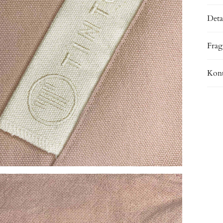
Deta
Frag
Kont